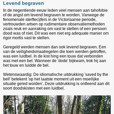
Levend begraven
In de negentiende eeuw leden veel mensen aan tahofobie
of de angst om levend begraven te worden. Vanwege de
fenomenale sterftecijfers in de Victoriaanse periode,
vertrouwden artsen op rudimentaire observatiemethoden
zoals reuk en aanraking om vast te stellen of een persoon
dood was of niet. Dit was een niet erg adequate manier om
rigor mortis vast te stellen.
Geregeld werden mensen dan ook levend begraven. Een
van de veiligheidsmaatregelen die toen werden getroffen,
was een luidbel. In de kist hing een touw dat verbonden
was met een bel. Wanneer de 'dode' bijkwam, trok hij aan
het touw en luidde de bel.
Wetenswaardig: De idiomatische uitdrukking 'saved by the
bell' betekent 'op het laatste moment uit een moeilijke
situatie gered worden', Deze uitdrukking is ontleend aan dit
soort doodskisten met een luidbel.