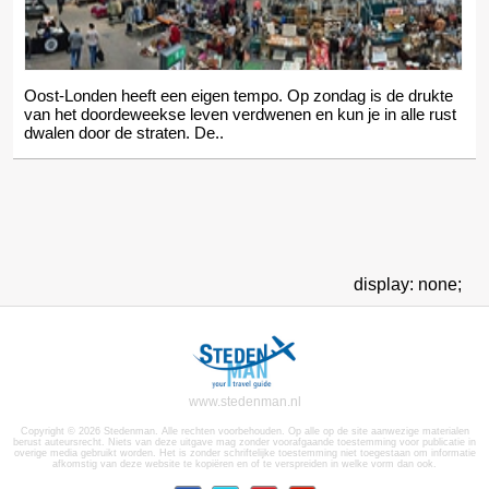
Oost-Londen heeft een eigen tempo. Op zondag is de drukte
van het doordeweekse leven verdwenen en kun je in alle rust
dwalen door de straten. De..
display: none;
www.stedenman.nl
Copyright © 2026 Stedenman. Alle rechten voorbehouden. Op alle op de site aanwezige materialen
berust auteursrecht. Niets van deze uitgave mag zonder voorafgaande toestemming voor publicatie in
overige media gebruikt worden. Het is zonder schriftelijke toestemming niet toegestaan om informatie
afkomstig van deze website te kopiëren en of te verspreiden in welke vorm dan ook.