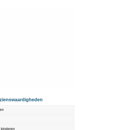
ezienswaardigheden
den
 kinderen