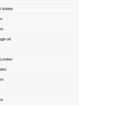
 tickets
en
en
gje uit
 Londen
nden
en
ks