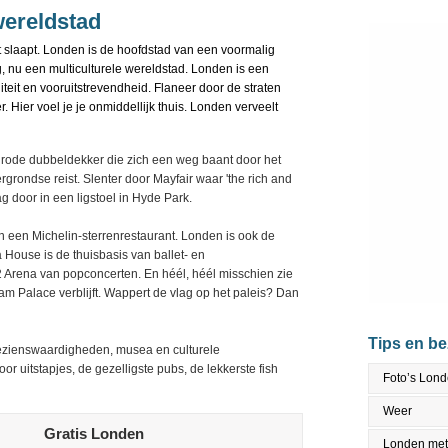
wereldstad
oit slaapt. Londen is de hoofdstad van een voormalig
g, nu een multiculturele wereldstad. Londen is een
niteit en vooruitstrevendheid. Flaneer door de straten
 Hier voel je je onmiddellijk thuis. Londen verveelt
 rode dubbeldekker die zich een weg baant door het
grondse reist. Slenter door Mayfair waar 'the rich and
door in een ligstoel in Hyde Park.
in een Michelin-sterrenrestaurant. Londen is ook de
 House is de thuisbasis van ballet- en
2 Arena van popconcerten. En héél, héél misschien zie
m Palace verblijft. Wappert de vlag op het paleis? Dan
Tips en b
bezienswaardigheden, musea en culturele
or uitstapjes, de gezelligste pubs, de lekkerste fish
Foto’s Lon
Weer
Gratis Londen
Londen met