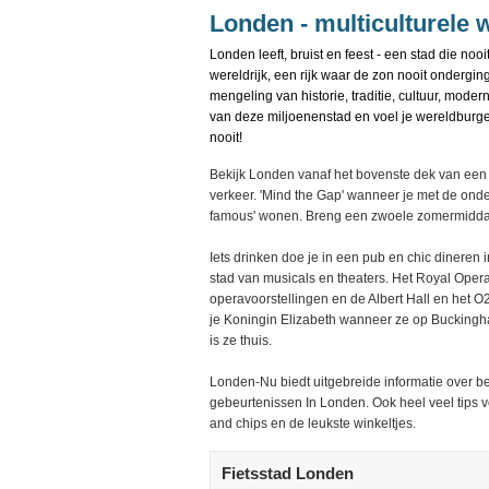
Londen - multiculturele 
Londen leeft, bruist en feest - een stad die no
wereldrijk, een rijk waar de zon nooit ondergin
mengeling van historie, traditie, cultuur, moder
van deze miljoenenstad en voel je wereldburger.
nooit!
Bekijk Londen vanaf het bovenste dek van een
verkeer. 'Mind the Gap' wanneer je met de onder
famous' wonen. Breng een zwoele zomermiddag 
Iets drinken doe je in een pub en chic dineren 
stad van musicals en theaters. Het Royal Opera
operavoorstellingen en de Albert Hall en het O
je Koningin Elizabeth wanneer ze op Buckingha
is ze thuis.
Londen-Nu biedt uitgebreide informatie over 
gebeurtenissen In Londen. Ook heel veel tips vo
and chips en de leukste winkeltjes.
Fietsstad Londen