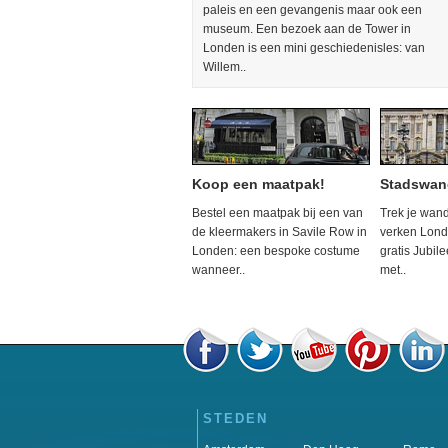
paleis en een gevangenis maar ook een
museum. Een bezoek aan de Tower in
Londen is een mini geschiedenisles: van
Willem..
Koop een maatpak!
Stadswan
Bestel een maatpak bij een van
Trek je wan
de kleermakers in Savile Row in
verken Londe
Londen: een bespoke costume
gratis Jubil
wanneer..
met..
STEDEN