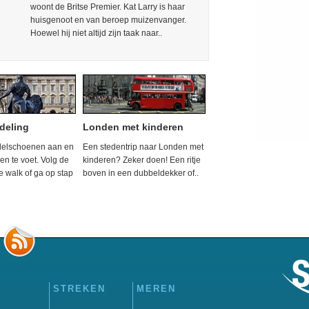
woont de Britse Premier. Kat Larry is haar
huisgenoot en van beroep muizenvanger.
Hoewel hij niet altijd zijn taak naar..
deling
Londen met kinderen
delschoenen aan en
Een stedentrip naar Londen met
n te voet. Volg de
kinderen? Zeker doen! Een ritje
ee walk of ga op stap
boven in een dubbeldekker of..
STREKEN
MEREN