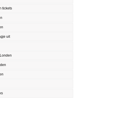
 tickets
en
en
gje uit
 Londen
nden
en
ks