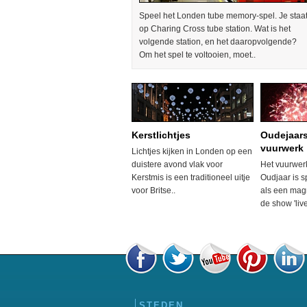
Speel het Londen tube memory-spel. Je staa
op Charing Cross tube station. Wat is het
volgende station, en het daaropvolgende?
Om het spel te voltooien, moet..
Kerstlichtjes
Oudejaar
vuurwerk
Lichtjes kijken in Londen op een
duistere avond vlak voor
Het vuurwer
Kerstmis is een traditioneel uitje
Oudjaar is s
voor Britse..
als een magn
de show 'live
STEDEN