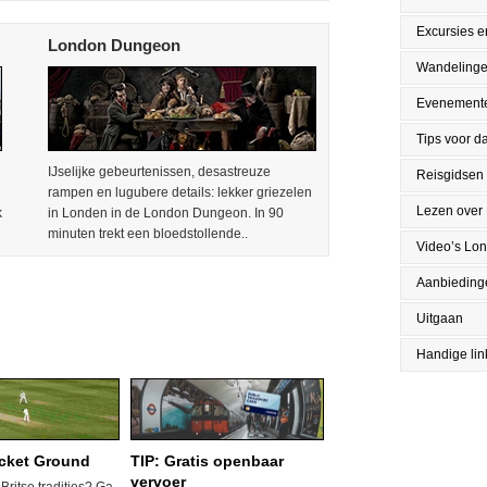
Excursies en
London Dungeon
Wandeling
Evenement
Tips voor da
IJselijke gebeurtenissen, desastreuze
Reisgidsen
rampen en lugubere details: lekker griezelen
Lezen over
k
in Londen in de London Dungeon. In 90
minuten trekt een bloedstollende..
Video’s Lo
Aanbieding
Uitgaan
Handige lin
icket Ground
TIP: Gratis openbaar
vervoer