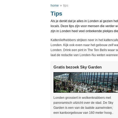
home
»
tips
Tips
Als je denkt dat je alles in Londen al gezien h
locals. Deze tips zijn voor mensen die verder
zijn in Londen heel veel onbekende plekjes di
Kattenliefhebbers strijken neer in het kattenca
Londen. Kijk ook even naar het gebouw zelf want
Londen. Drink een pint in The Ten Bells waar 
laat de redactie van Londen-Nu weten wanneer j
Gratis bezoek Sky Garden
Londen grossiert in wolkenkrabbers met
panoramisch uitzicht over de stad. De Sky
Garden is een van de laatste aanwinsten;
een kantoorgebouw van 160 meter hoog..