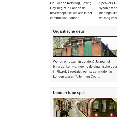
Op Tweede Kerstdag, Boxing
Speakers' C
Day, begint in Londen de
synoniem aa
uitverkoop! Alle winkels in het
meningsuitin
centrum van Londen..
wil mag vana
Gigantische deur
Wonen er reuzen in Londen? Je zou het
bijna denken wanneer je de gigantische deu
in Flitcroft Street ziet, een straat midden in
Londen tussen Tottenham Court..
Londen tube spel