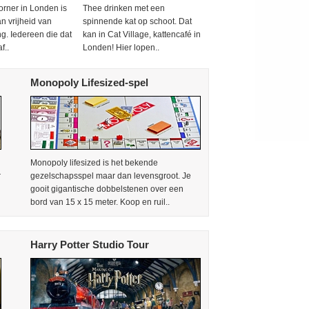
orner in Londen is
Thee drinken met een
n vrijheid van
spinnende kat op schoot. Dat
g. Iedereen die dat
kan in Cat Village, kattencafé in
f..
Londen! Hier lopen..
Monopoly Lifesized-spel
Monopoly lifesized is het bekende
r
gezelschapsspel maar dan levensgroot. Je
gooit gigantische dobbelstenen over een
bord van 15 x 15 meter. Koop en ruil..
Harry Potter Studio Tour