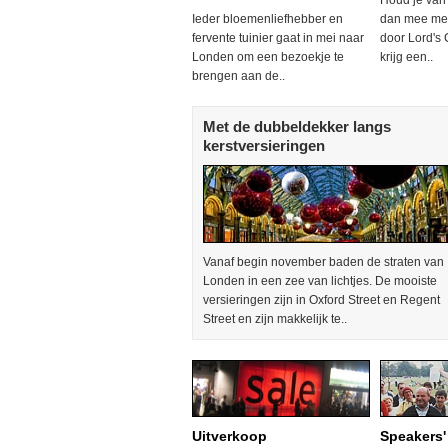
Houd je van 
Ieder bloemenliefhebber en
dan mee met
fervente tuinier gaat in mei naar
door Lord's 
Londen om een bezoekje te
krijg een..
brengen aan de..
Met de dubbeldekker langs
kerstversieringen
Vanaf begin november baden de straten van
Londen in een zee van lichtjes. De mooiste
versieringen zijn in Oxford Street en Regent
Street en zijn makkelijk te..
Uitverkoop
Speakers'