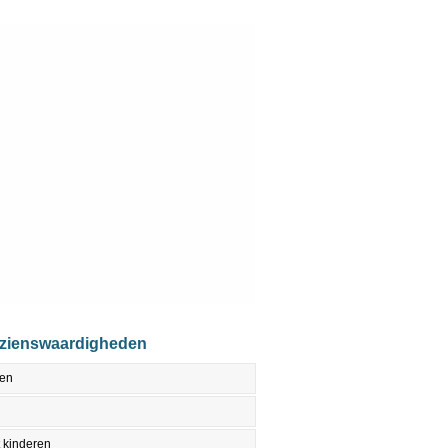
ezienswaardigheden
den
 kinderen