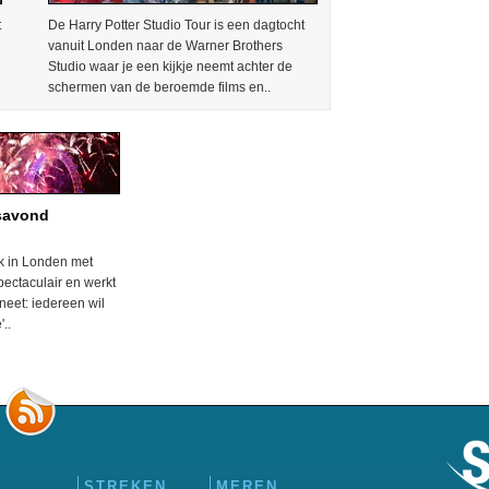
t
De Harry Potter Studio Tour is een dagtocht
vanuit Londen naar de Warner Brothers
Studio waar je een kijkje neemt achter de
schermen van de beroemde films en..
savond
k in Londen met
pectaculair en werkt
eet: iedereen wil
'..
STREKEN
MEREN