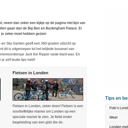
ebt, neem dan zeker een kijkje op de pagina met tips van
 willen gaan dan de Big Ben en Buckingham Palace. Er
e je zeker moet hebben gezien.
fe en Sky Garden geeft een 360-graden uitzicht op
 dit is uitgeroepen tot het lelijkste bouwsel van
seriemoordenaar Jack the Ripper vaste klant was. En
e zelf leuke tips hebt!
Fietsen in Londen
Tips en b
Fietsen in Londen, zeker doen! Fietsen is een
Foto’s Lon
voortreffelijke manier om Londen op een
speciale manier te zien. Je fietst onder
Weer
begeleiding van een gids die de..
Londen met