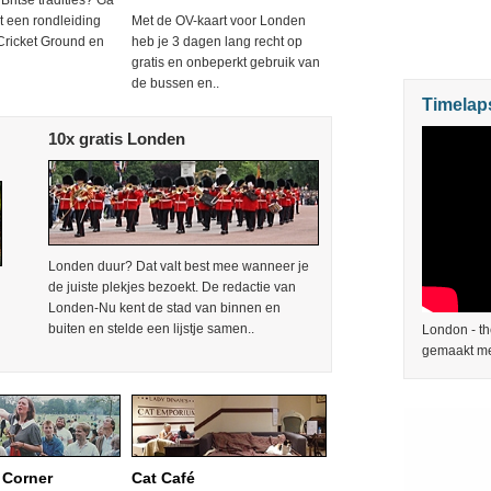
Britse tradities? Ga
 een rondleiding
Met de OV-kaart voor Londen
Cricket Ground en
heb je 3 dagen lang recht op
gratis en onbeperkt gebruik van
de bussen en..
Timelap
10x gratis Londen
Londen duur? Dat valt best mee wanneer je
de juiste plekjes bezoekt. De redactie van
Londen-Nu kent de stad van binnen en
buiten en stelde een lijstje samen..
London - th
gemaakt me
 Corner
Cat Café