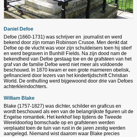
Daniel Defoe
Defoe (1660-1731) was schrijver en journalist en werd
bekend door zijn roman Robinson Crusoe. Men denkt dat
Defoe op de vlucht was voor zijn schuldeisers toen hij stierf
en werd begraven in Bunhill Fields. Na zijn dood nam de
bekendheid van Defoe gestaag toe en de grafsteen van het
graf van de familie Defoe werd niet meer als voldoende
beschouwd. In 1870 kwam er een grote marmeren obelisk,
gefinancierd door lezers van het kindertijdschrift Christian
World. De onthulling werd bijgewoond door drie van Defoes
achterkleindochters.
William Blake
Blake (1757-1827) was dichter, schilder en graficus en
wordt beschouwd als een van de belangrijkste figuren uit de
Engelse romantiek. Het kerkhof liep tijdens de Tweede
Wereldoorlog bomschade op en grafstenen werden
verplaatst toen de tuin van rust in de jaren zestig werden
aangelegd. Niemand wist daarom waar Blake precies