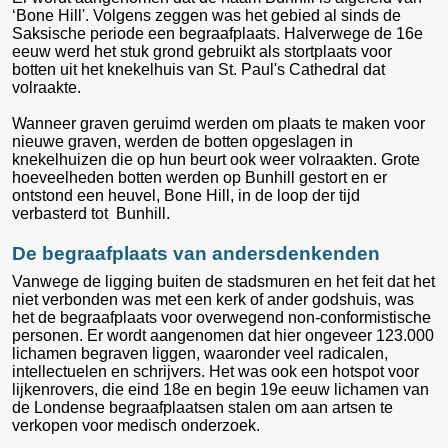
‘Bone Hill'. Volgens zeggen was het gebied al sinds de
Saksische periode een begraafplaats. Halverwege de 16e
eeuw werd het stuk grond gebruikt als stortplaats voor
botten uit het knekelhuis van St. Paul's Cathedral dat
volraakte.
Wanneer graven geruimd werden om plaats te maken voor
nieuwe graven, werden de botten opgeslagen in
knekelhuizen die op hun beurt ook weer volraakten. Grote
hoeveelheden botten werden op Bunhill gestort en er
ontstond een heuvel, Bone Hill, in de loop der tijd
verbasterd tot Bunhill.
De begraafplaats van andersdenkenden
Vanwege de ligging buiten de stadsmuren en het feit dat het
niet verbonden was met een kerk of ander godshuis, was
het de begraafplaats voor overwegend non-conformistische
personen. Er wordt aangenomen dat hier ongeveer 123.000
lichamen begraven liggen, waaronder veel radicalen,
intellectuelen en schrijvers. Het was ook een hotspot voor
lijkenrovers, die eind 18e en begin 19e eeuw lichamen van
de Londense begraafplaatsen stalen om aan artsen te
verkopen voor medisch onderzoek.