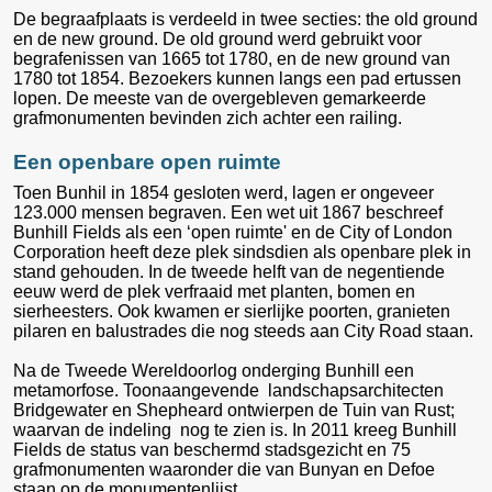
De begraafplaats is verdeeld in twee secties: the old ground
en de new ground. De old ground werd gebruikt voor
begrafenissen van 1665 tot 1780, en de new ground van
1780 tot 1854. Bezoekers kunnen langs een pad ertussen
lopen. De meeste van de overgebleven gemarkeerde
grafmonumenten bevinden zich achter een railing.
Een openbare open ruimte
Toen Bunhil in 1854 gesloten werd, lagen er ongeveer
123.000 mensen begraven. Een wet uit 1867 beschreef
Bunhill Fields als een ‘open ruimte' en de City of London
Corporation heeft deze plek sindsdien als openbare plek in
stand gehouden. In de tweede helft van de negentiende
eeuw werd de plek verfraaid met planten, bomen en
sierheesters. Ook kwamen er sierlijke poorten, granieten
pilaren en balustrades die nog steeds aan City Road staan.
Na de Tweede Wereldoorlog onderging Bunhill een
metamorfose. Toonaangevende landschapsarchitecten
Bridgewater en Shepheard ontwierpen de Tuin van Rust;
waarvan de indeling nog te zien is. In 2011 kreeg Bunhill
Fields de status van beschermd stadsgezicht en 75
grafmonumenten waaronder die van Bunyan en Defoe
staan op de monumentenlijst.