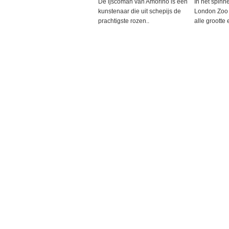
De ijscoman van Amorino is een
In het spin
kunstenaar die uit schepijs de
London Zoo 
prachtigste rozen..
alle grootte 