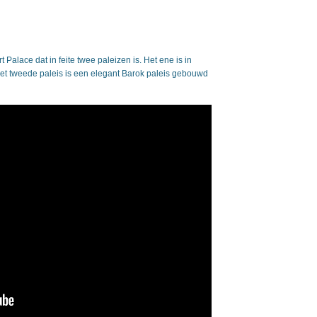
alace dat in feite twee paleizen is. Het ene is in
Het tweede paleis is een elegant Barok paleis gebouwd