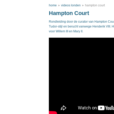
home
»
videos londen
»
hampton court
Hampton Court
Rondleiding door de curator van Hampton Court P
Tudor-stijl en berucht vanwege Henderik VIII. 
voor Willem III en Mary II.