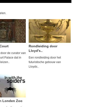
kelen.
Court
Rondleiding door
Lloyd's..
 door de curator van
rt Palace dat in
Een rondleiding door het
leizen..
futuristische gebouw van
Lloyds..
in Londen Zoo