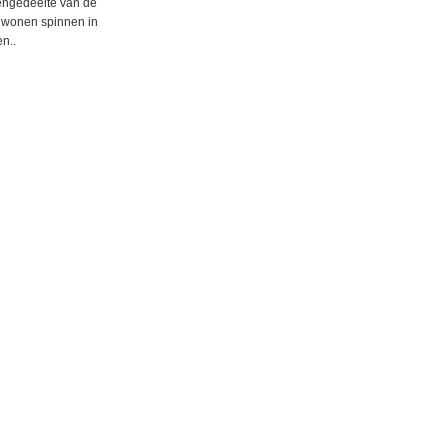
nengedeelte van de
wonen spinnen in
en..