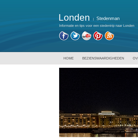
Londen
Stedenman
|
Informatie en tips voor een stedentrip naar Londen
HOME
BEZIENSWAARDIGHEDEN
OV