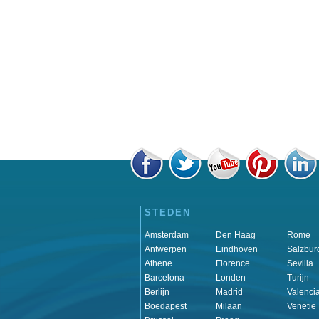
STEDEN
Amsterdam
Den Haag
Rome
Antwerpen
Eindhoven
Salzbur
Athene
Florence
Sevilla
Barcelona
Londen
Turijn
Berlijn
Madrid
Valenci
Boedapest
Milaan
Venetie