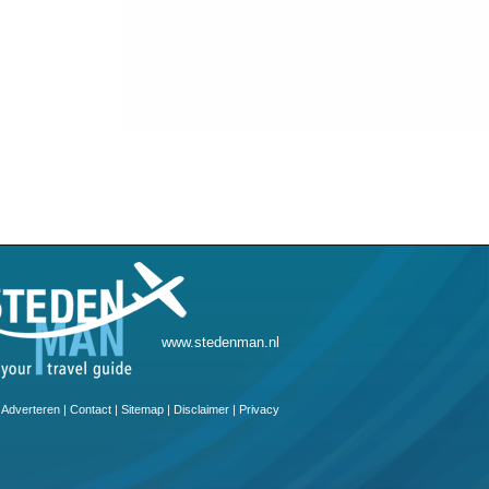
www.stedenman.nl
Adverteren
|
Contact
|
Sitemap
|
Disclaimer
|
Privacy