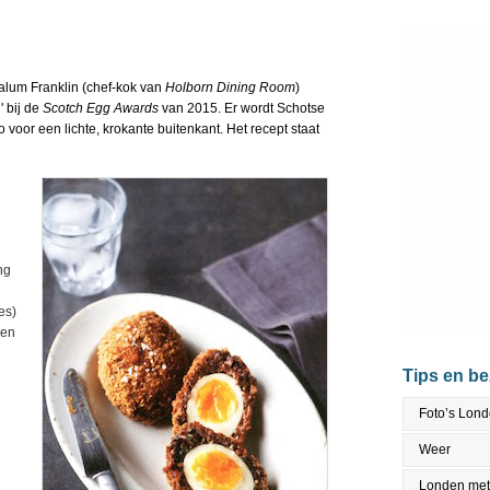
Calum Franklin (chef-kok van
Holborn Dining Room
)
' bij de
Scotch Egg Awards
van 2015. Er wordt Schotse
 voor een lichte, krokante buitenkant. Het recept staat
ng
es)
den
Tips en b
Foto’s Lon
Weer
Londen met