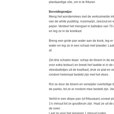
plantaardige olie, om in te frituren
Bereidingswijze
:
Meng het worstenvlees met de verkruimelde i
van de
white pudding
, rozemarijn, zeezout en w
peper. Verdeel het mengsel in balletjes van 70
en leg ze in de koelkast.
Breng een grote pan water aan de kook, leg er 
water en leg ze in een schaal met ijswater. Laa
af.
Zet drie schalen klaar: schep de bloem in de eer
voor extra textuur) en breek het laatste ei in de
vleesballetjes uit de koelkast, druk ze plat en v
rondom helemaal bedekt zijn met het vlees.
Rol ze door de bloem en verwijder overtollige b
de panko, tot ze er rondom mee bedekt zijn. Ve
Verhit in een diepe pan (of frituurpan) zoveel p
1½ minuut tot ze goudbruin zijn. Haal ze uit de
de oven.
Laat ze voor het serveren 1 minuut rusten.