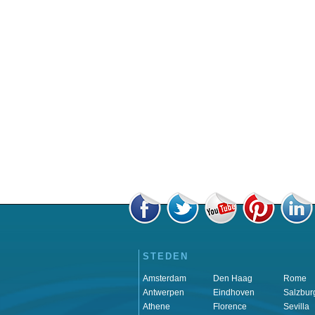
STEDEN
Amsterdam
Den Haag
Rome
Antwerpen
Eindhoven
Salzbur
Athene
Florence
Sevilla