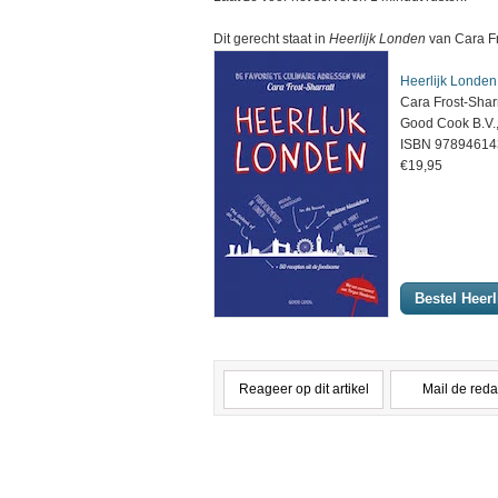
Dit gerecht staat in
Heerlijk Londen
van Cara Fr
Heerlijk Londen
Cara Frost-Sharr
Good Cook B.V.
ISBN 9789461
€19,95
Bestel Heer
Reageer op dit artikel
Mail de reda