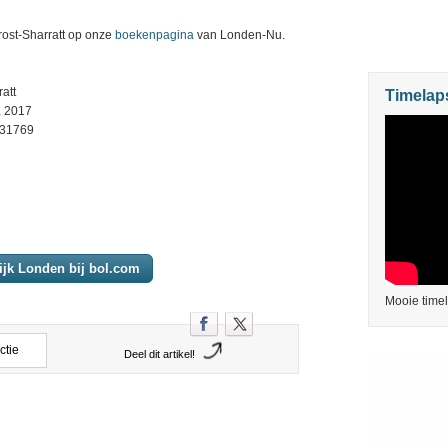
ost-Sharratt op onze
boekenpagina
van Londen-Nu.
att
Timelap
, 2017
431769
lijk Londen bij bol.com
Mooie time
ctie
Deel dit artikel!