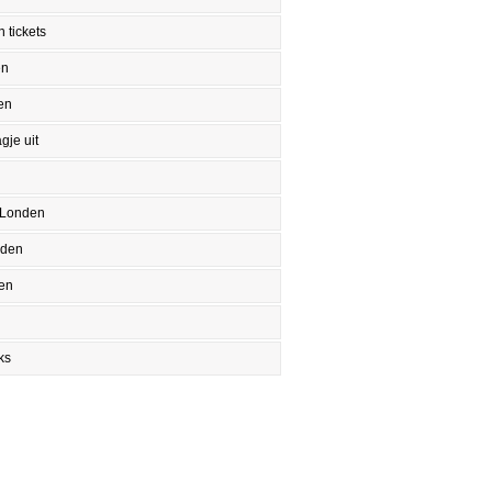
 tickets
en
en
gje uit
 Londen
nden
en
ks