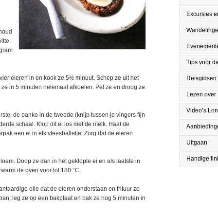
Excursies en
Wandeling
nhoud
itte
Evenement
 gram
Tips voor da
vier eieren in en kook ze 5½ minuut. Schep ze uit het
Reisgidsen
t ze in 5 minuten helemaal afkoelen. Pel ze en droog ze
Lezen over
Video’s Lo
ste, de panko in de tweede (knijp tussen je vingers fijn
 derde schaal. Klop dit ei los met de melk. Haal de
Aanbieding
erpak een ei in elk vleesballetje. Zorg dat de eieren
Uitgaan
Handige lin
loem. Doop ze dan in het geklopte ei en als laatste in
rwarm de oven voor tot 180 °C.
lantaardige olie dat de eieren onderstaan en frituur ze
 pan, leg ze op een bakplaat en bak ze nog 5 minuten in