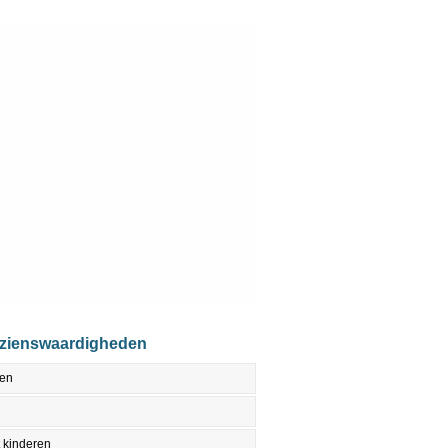
ezienswaardigheden
den
 kinderen