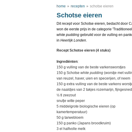
home
»
recepten
»
schotse eieren
Schotse eieren
Dit recept voor Schotse eieren, bedacht door 
won de eerste prijs in de categorie 'Traditioneel
white pudding
gebruikt voor de vulling en panko
in
Heerlijk Londen
.
Recept Schotse eieren (4 stuks)
Ingrediënten
:
150 g vulling van de beste varkensworstjes
150 g Schotse
white pudding
(worstje met vulli
van reuzel, haver, uien en specerijen, of neem
150 g extra vulling van de beste varkens worstj
de naaldjes van 2 takjes rozemarijn, fijngesne
½ tl zeezout
snufje witte peper
5 middelgrote biologische eieren (op
kamertemperatuur)
50 g tarwebloem
150 g panko (Japans broodkruim)
3 el halfvolle melk