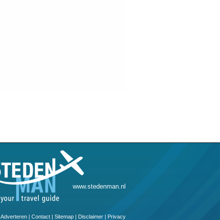
www.stedenman.nl
Adverteren
|
Contact
|
Sitemap
|
Disclaimer
|
Privacy