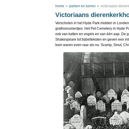
home
»
parken en tuinen
»
victoriaans dieren
Victoriaans dierenkerkho
Verscholen in het Hyde Park midden in Londen 
grafmonumentjes. Het Pet Cemetery in Hyde Par
ook van katten en vogels en van één aap. De g
Shakespeare tot bijbelteksten en geven een in
toen waren even raar als nu: Scamp, Smut, Chin