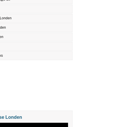
 Londen
nden
en
ks
se Londen