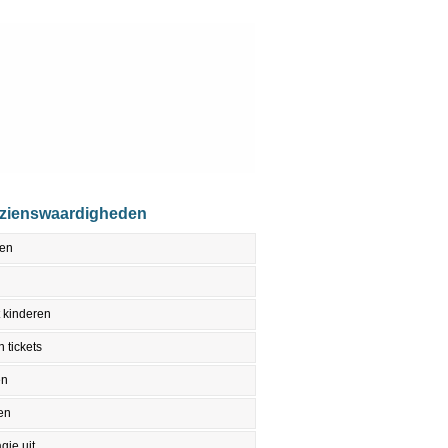
ezienswaardigheden
den
 kinderen
 tickets
en
en
gje uit