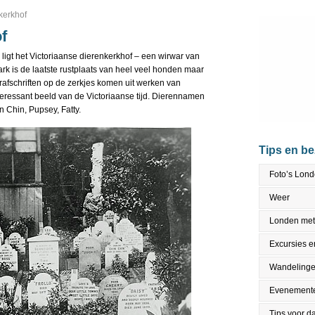
kerkhof
f
ligt het Victoriaanse dierenkerkhof – een wirwar van
k is de laatste rustplaats van heel veel honden maar
rafschriften op de zerkjes komen uit werken van
teressant beeld van de Victoriaanse tijd. Dierennamen
 Chin, Pupsey, Fatty.
Tips en b
Foto’s Lon
Weer
Londen met
Excursies en
Wandeling
Evenement
Tips voor da