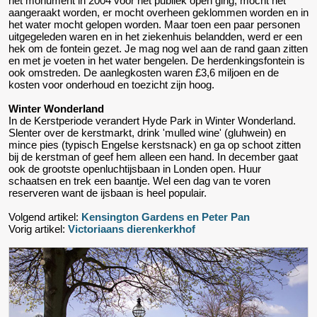
het monument in 2004 voor het publiek open ging, mocht het
aangeraakt worden, er mocht overheen geklommen worden en in
het water mocht gelopen worden. Maar toen een paar personen
uitgegeleden waren en in het ziekenhuis belandden, werd er een
hek om de fontein gezet. Je mag nog wel aan de rand gaan zitten
en met je voeten in het water bengelen. De herdenkingsfontein is
ook omstreden. De aanlegkosten waren £3,6 miljoen en de
kosten voor onderhoud en toezicht zijn hoog.
Winter Wonderland
In de Kerstperiode verandert Hyde Park in Winter Wonderland.
Slenter over de kerstmarkt, drink 'mulled wine' (gluhwein) en
mince pies (typisch Engelse kerstsnack) en ga op schoot zitten
bij de kerstman of geef hem alleen een hand. In december gaat
ook de grootste openluchtijsbaan in Londen open. Huur
schaatsen en trek een baantje. Wel een dag van te voren
reserveren want de ijsbaan is heel populair.
Volgend artikel:
Kensington Gardens en Peter Pan
Vorig artikel:
Victoriaans dierenkerkhof