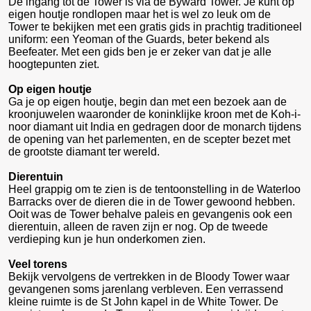
De ingang tot de Tower is via de Byward Tower. Je kunt op
eigen houtje rondlopen maar het is wel zo leuk om de
Tower te bekijken met een gratis gids in prachtig traditioneel
uniform: een Yeoman of the Guards, beter bekend als
Beefeater. Met een gids ben je er zeker van dat je alle
hoogtepunten ziet.
Op eigen houtje
Ga je op eigen houtje, begin dan met een bezoek aan de
kroonjuwelen waaronder de koninklijke kroon met de Koh-i-
noor diamant uit India en gedragen door de monarch tijdens
de opening van het parlementen, en de scepter bezet met
de grootste diamant ter wereld.
Dierentuin
Heel grappig om te zien is de tentoonstelling in de Waterloo
Barracks over de dieren die in de Tower gewoond hebben.
Ooit was de Tower behalve paleis en gevangenis ook een
dierentuin, alleen de raven zijn er nog. Op de tweede
verdieping kun je hun onderkomen zien.
Veel torens
Bekijk vervolgens de vertrekken in de Bloody Tower waar
gevangenen soms jarenlang verbleven. Een verrassend
kleine ruimte is de St John kapel in de White Tower. De