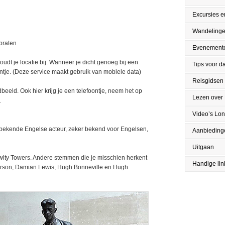
Excursies en
Wandeling
praten
Evenement
oudt je locatie bij. Wanneer je dicht genoeg bij een
Tips voor da
oontje. (Deze service maakt gebruik van mobiele data)
Reisgidsen
beeld. Ook hier krijg je een telefoontje, neem het op
Lezen over
.
Video’s Lo
bekende Engelse acteur, zeker bekend voor Engelsen,
Aanbieding
Uitgaan
wlty Towers. Andere stemmen die je misschien herkent
Handige lin
Parson, Damian Lewis, Hugh Bonneville en Hugh