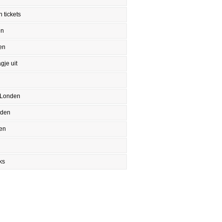
 tickets
en
en
gje uit
 Londen
nden
en
ks