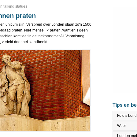
 talking statues
nnen praten
een unicum zijn. Verspreid over Londen staan zo'n 1500
daad praten. Niet 'menselijk' praten, want er is geen
sschien komt dat in de toekomst met AI. Vooralsnog
, verteld door het standbeeld.
Tips en b
Foto’s Lon
Weer
Londen met