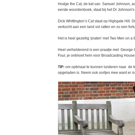
Hodge the Cat, de kat van Samuel Johnson, ac
eerste woordenboek, staat bij het Dr Johnson'
Dick Whittington’s Cat staat op Highgate Hill. 
verkocht aan een land vol ratten en zo een fort
Het is heel gezellig 'praten' met Two Men on a
Heel verhelderend is een praatje met George O
Four, je ontmoet hem voor Broadcasting House
TIP:
om optimaal te kunnen luisteren naar de te
opgeladen is. Neem ook oortjes mee want er i