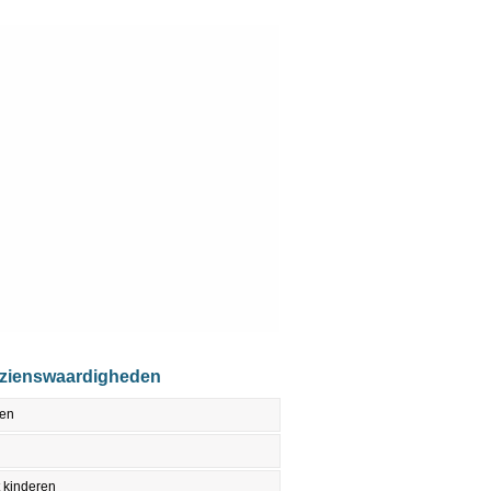
ezienswaardigheden
den
 kinderen