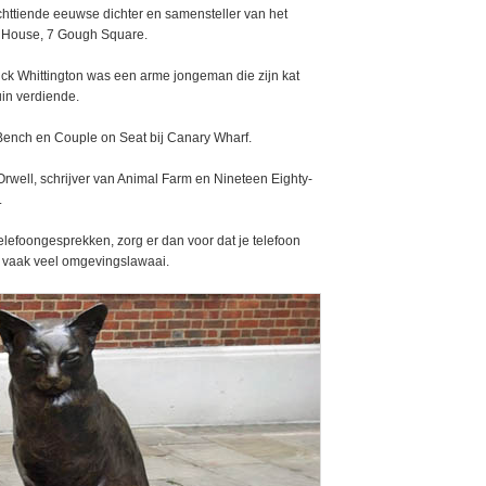
httiende eeuwse dichter en samensteller van het
s House, 7 Gough Square.
Dick Whittington was een arme jongeman die zijn kat
uin verdiende.
 Bench en Couple on Seat bij Canary Wharf.
rwell, schrijver van Animal Farm en Nineteen Eighty-
.
lefoongesprekken, zorg er dan voor dat je telefoon
s vaak veel omgevingslawaai.