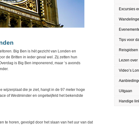
Excursies en
Wandeling
Evenement
Tips voor da
onden
Reisgidsen
eltoren. Big Ben is hét gezicht van Londen en
or de Britten in ieder geval wel. Zij zetten hun
Lezen over
. Overdag is Big Ben imponerend, maar ‘s avonds
nder.
Video’s Lo
Aanbieding
de wijzerplaat die je ziet, hangt in de 97 meter hoge
Uitgaan
lace of Westminster en ongetwijfeld het bekendste
Handige lin
ten te horen, gevolgd door het slaan van het uur van dat