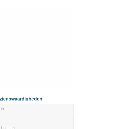
ezienswaardigheden
den
 kinderen