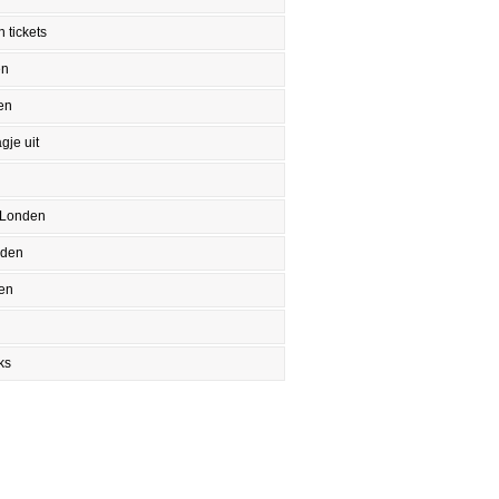
 tickets
en
en
gje uit
 Londen
nden
en
ks