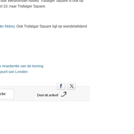
 naar Westminster Abbey. Trafalger Square is ook op
t 10, naar Trafalger Square.
ter Abbey
. Ook Trafalgar Square ligt op wandelafstand
e resedentie van de koning
elpunt van Londen
ctie
Deel dit artikel!