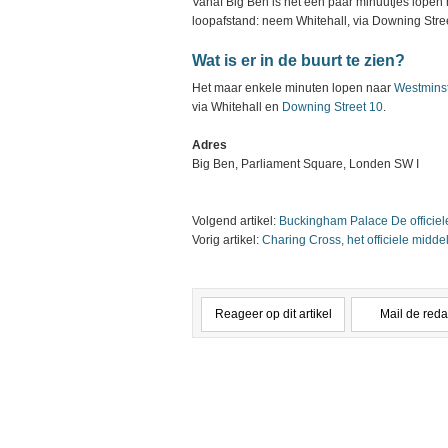
Vanaf Big Ben is het een paar minuutjes lopen
loopafstand: neem Whitehall, via Downing Stree
Wat is er in de buurt te zien?
Het maar enkele minuten lopen naar
Westmins
via Whitehall en
Downing Street 10
.
Adres
Big Ben, Parliament Square, Londen SW I
Volgend artikel:
Buckingham Palace De officiel
Vorig artikel:
Charing Cross, het officiele midd
Reageer op dit artikel
Mail de reda