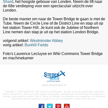
Shard
, het hoogste gebouw van Londen. Neem de lift naar
de 68e verdieping voor een spectaculair uitzicht over
Londen.
De beste manier om naar de Tower Bridge te gaan is met de
Tube. Neem de Circle Line of de District Line en stap uit op
het station Tower Hill. Je kunt ook de Jubilee of Northern
Line nemen dan stap je uit op het station London Bridge.
volgend artikel:
Westminster Abbey
vorig artikel:
Bunhill Fields
Foto's Laurence Lecluyse en Wiki Commons Tower Bridge
en machinekamer
www.stedenman.nl
Copyright © 2026 Stedenman. Alle rechten voorbehouden. Op alle op de site aanwezige materialen
berust auteursrecht. Niets van deze uitgave mag zonder voorafgaande toestemming voor publicatie in
overige media gebruikt worden. Het is zonder schriftelijke toestemming niet toegestaan om informatie
afkomstig van deze website te kopiëren en of te verspreiden in welke vorm dan ook.