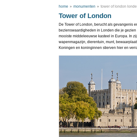
home
»
monumenten
»
tower of london lond
Tower of London
De Tower of London, berucht als gevangenis e
bezienswaardigheden in Londen die je gezien 
mooiste middeleeuwse kasteel in Europa. In zij
wapenmagazijn, dierentuin, munt, bewaarplaa
Koningen en koninginnen stierven hier en verra