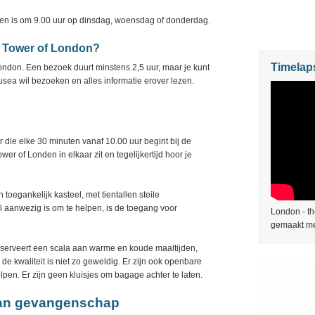
ken is om 9.00 uur op dinsdag, woensdag of donderdag.
e Tower of London?
Timelap
London. Een bezoek duurt minstens 2,5 uur, maar je kunt
usea wil bezoeken en alles informatie erover lezen.
 die elke 30 minuten vanaf 10.00 uur begint bij de
er of Londen in elkaar zit en tegelijkertijd hoor je
toegankelijk kasteel, met tientallen steile
 aanwezig is om te helpen, is de toegang voor
London - th
gemaakt me
serveert een scala aan warme en koude maaltijden,
 de kwaliteit is niet zo geweldig. Er zijn ook openbare
 helpen. Er zijn geen kluisjes om bagage achter te laten.
van gevangenschap