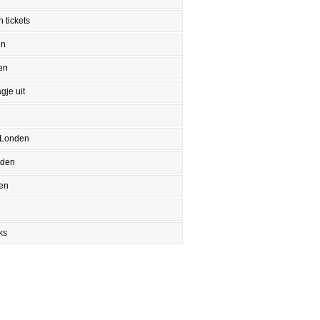
 tickets
en
en
gje uit
 Londen
nden
en
ks