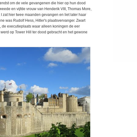
kendst om de vele gevangenen die hier op hun dood
weede en vijfde vrouw van Henderik VIII, Thomas More,
th I zat hier twee maanden gevangen en liet later haar
ne was Rudolf Hess, Hitler's plaatsvervanger. Zwart
, de executieplaats waar alleen koningen de eer
 werd op Tower Hill ter dood gebracht en het gewone