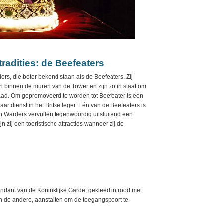
adities: de Beefeaters
s, die beter bekend staan als de Beefeaters. Zij
en binnen de muren van de Tower en zijn zo in staat om
nraad. Om gepromoveerd te worden tot Beefeater is een
jaar dienst in het Britse leger. Eén van de Beefeaters is
n Warders vervullen tegenwoordig uitsluitend een
n zij een toeristische attracties wanneer zij de
ndant van de Koninklijke Garde, gekleed in rood met
in de andere, aanstalten om de toegangspoort te