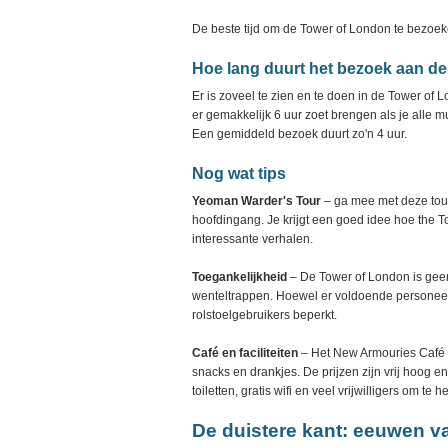
De beste tijd om de Tower of London te bezoe
Hoe lang duurt het bezoek aan d
Er is zoveel te zien en te doen in de Tower of 
er gemakkelijk 6 uur zoet brengen als je alle m
Een gemiddeld bezoek duurt zo'n 4 uur.
Nog wat tips
Yeoman Warder's Tour
– ga mee met deze tour
hoofdingang. Je krijgt een goed idee hoe the Tow
interessante verhalen.
Toegankelijkheid
– De Tower of London is geen 
wenteltrappen. Hoewel er voldoende personeel
rolstoelgebruikers beperkt.
Café en faciliteiten
– Het New Armouries Café 
snacks en drankjes. De prijzen zijn vrij hoog en
toiletten, gratis wifi en veel vrijwilligers om te
De duistere kant: eeuwen 