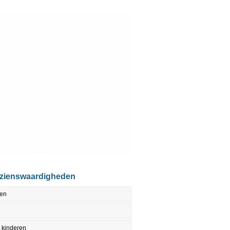
ezienswaardigheden
den
 kinderen