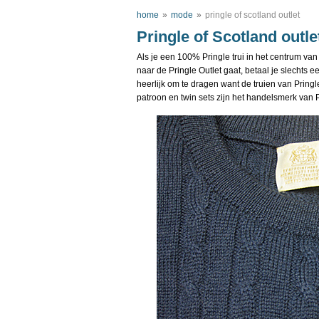
home
»
mode
»
pringle of scotland outlet
Pringle of Scotland outle
Als je een 100% Pringle trui in het centrum va
naar de Pringle Outlet gaat, betaal je slechts e
heerlijk om te dragen want de truien van Pringl
patroon en twin sets zijn het handelsmerk van 