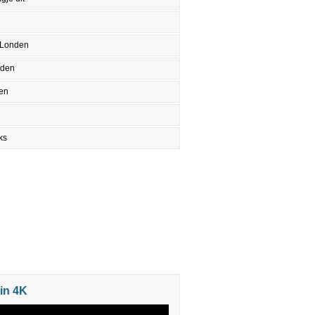
 Londen
nden
en
ks
in 4K