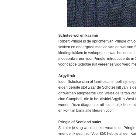
Schotse wol en kasjmir
Robert Pringle is de oprichter van Pringle of Sc
sokken en ondergoed maakte van de wol van S
kledingstukken te verkopen en was het eerste be
modeontwerper voor Pringle, introduceerde in 1
voor dat de Schotse ruit vereenzelvigd werd me
Argyll ruit
Ieder Schotse clan of familiestam heeft zijn eig
eigen geruite stof waar de Schotse kilt van is g
ontwerpen adopteerde Otto Weisz de tartan va
clan Campbell, die in het district Argyll in West
wonen. Deze diagonale ruit is duidelijk herken
en komt in bijna alle kleuren voor.
Pringle of Scotland outlet
Sla hier je slag want alle knitwear in de Pringle 
vriendelijk geprijsd. Voor £50 hebt je al een Kas