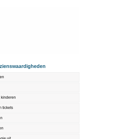
ezienswaardigheden
den
 kinderen
 tickets
en
en
gje uit