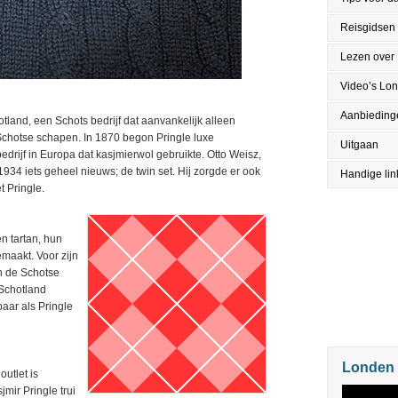
Reisgidsen
Lezen over
Video’s Lo
Aanbieding
otland, een Schots bedrijf dat aanvankelijk alleen
chotse schapen. In 1870 begon Pringle luxe
Uitgaan
drijf in Europa dat kasjmierwol gebruikte. Otto Weisz,
934 iets geheel nieuws; de twin set. Hij zorgde er ook
Handige lin
t Pringle.
en tartan, hun
emaakt. Voor zijn
n de Schotse
-Schotland
baar als Pringle
Londen 
outlet is
jmir Pringle trui