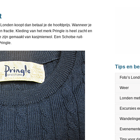
t
n Londen koopt dan betaal je de hoofdprijs. Wanneer je
en fractie. Kleding van het merk Pringle is heel zacht en
e zijn gemaakt van kasjmierwol. Een Schotse ruit-
Pringle.
Tips en b
Foto’s Lon
Weer
Londen met
Excursies en
Wandeling
Evenement
Tips voor da