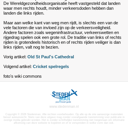
De Wereldgezondheidsorganisatie heeft vastgesteld dat landen
waar men rechts houdt, minder verkeersdoden hebben dan
landen die links rijden.
Maar aan welke kant van weg men rijdt, is slechts een van de
vele factoren die van invloed zijn op de verkeersveiligheid.
Andere factoren zoals wegeninfrastructuur, verkeerswetten en
rijgedrag spelen ook een grote rol. De traditie van links of rechts
rijden is grotendeels historisch en of rechts rijden veiliger is dan
links rijden, valt nog te bezien.
Vorig artikel:
Old St Paul's Cathedral
Volgend artikel:
Cricket spelregels
foto's wiki commons
www.stedenman.nl
Copyright © 2026 Stedenman. Alle rechten voorbehouden. Op alle op de site aanwezige materialen
berust auteursrecht. Niets van deze uitgave mag zonder voorafgaande toestemming voor publicatie in
overige media gebruikt worden. Het is zonder schriftelijke toestemming niet toegestaan om informatie
afkomstig van deze website te kopiëren en of te verspreiden in welke vorm dan ook.