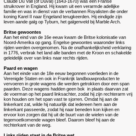
Claude Du Vall (of Duval) (1643-1670) was een Franse
struikrover in England. Hij kwam uit een verarmde adellijke
familie en was in dienst van de verbannen Royalisten die onder
koning Karel II naar Engeland terugkeerden. Hij eindigde zijn
leven aande galg op Tyburn, het galgenveld bij Marble Arch.
Britse gewoontes
Aan het eind van de 16e eeuw kwam de Britse kolonisatie van
Noord-Amerika op gang. Engelse gewoontes waaronder links
rijden werden overgenomen. Na de onafhankelijksheid verklaring
in 1776, verbrak het land alle banden met de Kroon en schakelde
geleidelijk over van links naar rechts rijden.
Paard en wagen
Aan het einde van de 18e eeuw begonnen voerlieden in de
Verenigde Staten en ook in Frankrijk landbouwproducten te
vervoeren in grote wagens die werden getrokken door een span
paarden. Deze wagens hadden geen bok in plaats daarvan zat
de voerman op het paard linksachter, zodat hij zijn rechterarm vrij
kon houden om het span vast te sjorren. Omdat hij aan de
linkerkant zat, wilde hij natuurlijk dat iedereen hem aan de
linkerkant passeerde, zodat hij naar beneden kon kijken en
ervoor kon zorgen dat hij uit de buurt van de wielen van de
tegemoetkomende wagen bleef. Daarom bleef hij aan de
rechterkant van de weg.
Links rijden staat in de Britse wet