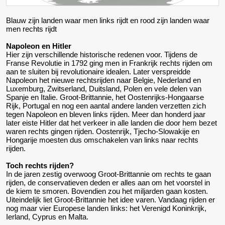
Blauw zijn landen waar men links rijdt en rood zijn landen waar
men rechts rijdt
Napoleon en Hitler
Hier zijn verschillende historische redenen voor. Tijdens de
Franse Revolutie in 1792 ging men in Frankrijk rechts rijden om
aan te sluiten bij revolutionaire idealen. Later verspreidde
Napoleon het nieuwe rechtsrijden naar Belgie, Nederland en
Luxemburg, Zwitserland, Duitsland, Polen en vele delen van
Spanje en Italie. Groot-Brittannie, het Oostenrijks-Hongaarse
Rijk, Portugal en nog een aantal andere landen verzetten zich
tegen Napoleon en bleven links rijden. Meer dan honderd jaar
later eiste Hitler dat het verkeer in alle landen die door hem bezet
waren rechts gingen rijden. Oostenrijk, Tjecho-Slowakije en
Hongarije moesten dus omschakelen van links naar rechts
rijden.
Toch rechts rijden?
In de jaren zestig overwoog Groot-Brittannie om rechts te gaan
rijden, de conservatieven deden er alles aan om het voorstel in
de kiem te smoren. Bovendien zou het miljarden gaan kosten.
Uiteindelijk liet Groot-Brittannie het idee varen. Vandaag rijden er
nog maar vier Europese landen links: het Verenigd Koninkrijk,
Ierland, Cyprus en Malta.