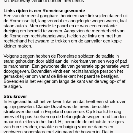
M1 Motorway verbindt Londen met Leeds
Links rijden is een Romeinse gewoonte
Een van de meest gangbare theorieen over linksrijden dateert uit
de Romeinse tijd, lang voordat er aangelegde wegen waren, laat
staan auto's. Men reisde te paard en er was een constante
dreiging om beroofd te worden. Aangezien de meerderheid van
de Romeinen rechtshandig was, hielden ze links om met hun
rechterhand het zwaard te trekken om de aanvaller een kopje
kleiner maken.
Volgens zeggen hebben de Romeinse soldaten de traditie in
stand gehouden door altijd aan de linkerkant van een weg of pad
te marcheren. Een gewoonte die van generatie op generatie werd
doorgegeven. Bovendien vindt een rechtshandige persoon het
gemakkelijker om vanaf de linkerkant het paard te bestijgen.
Bovendien is het veiliger om langs de kant van de weg op- of af
te stijgen.
Struikrover
In Engeland houdt het verkeer links en dat heeft een struikrover
op zijn geweten. Claude Duval was de meest beruchte
struikrover die ooit in Engeland opereerde. Op klaarlichte dag
overviel hij postkoetsen op de belangrijkste wegen rond Londen
maar ook elders in het land. Hij beroofde de onthutste reizigers
van hun sieraden, maakte een buiging voor de dames en
verdween spoorslags met zijn paard de bossen in. Dat in