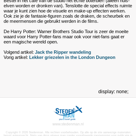
Bestel in het cafe van de studio het echte boterbier! (alleen huis-
elven worden er dronken van). Tenslotte de special effects ruimte
waar je kunt zien hoe de visuele en make-up effecten werken.
Ook zie je de fantasie-figuren zoals de draken, de scheurbek en
de meermensen die gebruikt werden in de films.
De Harry Potter: Warner Brothers Studio Tour is zeer de moeite
waard voor Harry Potter-fans maar ook voor niet-fans gaat er
een magische wereld open.
Volgend artikel:
Jack the Ripper wandeling
Vorig artikel:
Lekker griezelen in the London Dungeon
display: none;
www.stedenman.nl
Copyright © 2026 Stedenman. Alle rechten voorbehouden. Op alle op de site aanwezige materialen
berust auteursrecht. Niets van deze uitgave mag zonder voorafgaande toestemming voor publicatie in